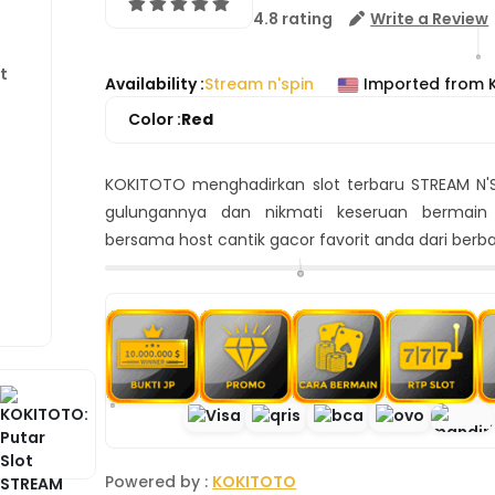
4.8 rating
Write a Review
Availability :
Stream n'spin
Imported from
Color :
Red
KOKITOTO menghadirkan slot terbaru STREAM N'S
gulungannya dan nikmati keseruan bermain
bersama host cantik gacor favorit anda dari berba
Powered by :
KOKITOTO