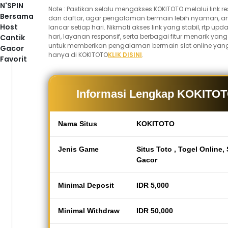
Note : Pastikan selalu mengakses KOKITOTO melalui link re
dan daftar, agar pengalaman bermain lebih nyaman, 
lancar setiap hari. Nikmati akses link yang stabil, rtp upd
hari, layanan responsif, serta berbagai fitur menarik ya
untuk memberikan pengalaman bermain slot online yang 
hanya di KOKITOTO
KLIK DISINI
.
Informasi Lengkap KOKITO
Nama Situs
KOKITOTO
Jenis Game
Situs Toto , Togel Online, 
Gacor
Minimal Deposit
IDR 5,000
Minimal Withdraw
IDR 50,000