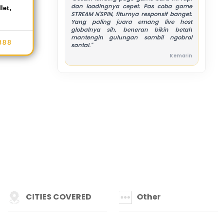
dan loadingnya cepet. Pas coba game
let,
STREAM N'SPIN, fiturnya responsif banget.
Yang paling juara emang live host
globalnya sih, beneran bikin betah
mantengin gulungan sambil ngobrol
888
santai."
Kemarin
CITIES COVERED
Other